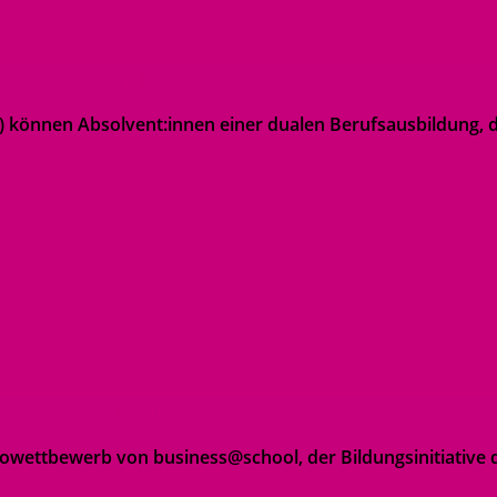
riere in der Lehre
können Absolvent:innen einer dualen Berufsausbildung, di
 video-challenge
eowettbewerb von business@school, der Bildungsinitiative 