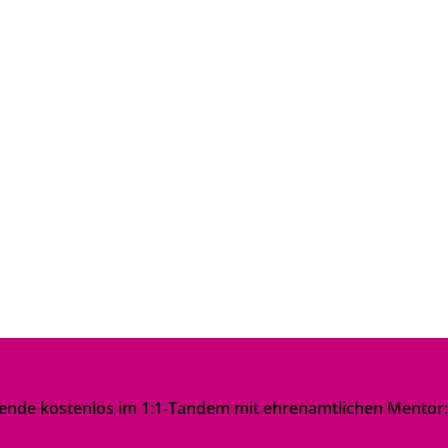
-Programm
e kostenlos im 1:1-Tandem mit ehrenamtlichen Mentor:inne