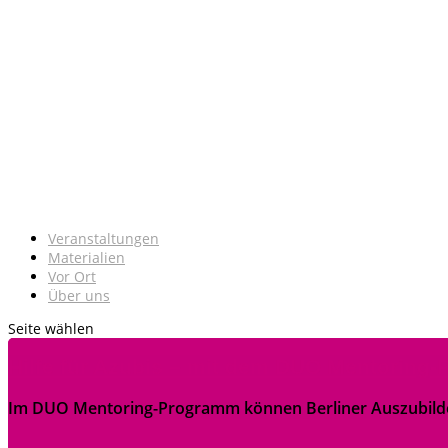
Veranstaltungen
Materialien
Vor Ort
Über uns
Seite wählen
Hilfe für Azubis – mit dem DUO Mentoring
Im DUO Mentoring-Programm können Berliner Auszubildend