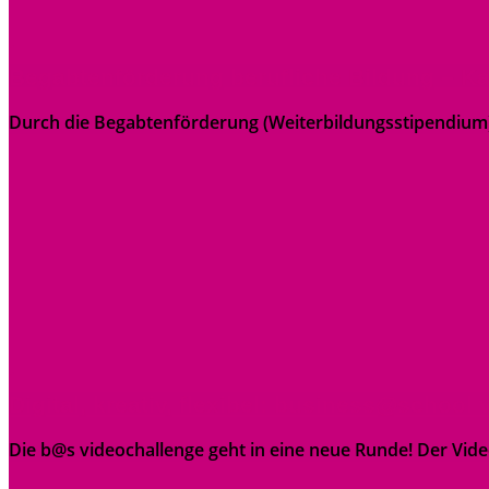
Begabtenförderung berufliche Bildung – Kar
Durch die Begabtenförderung (Weiterbildungsstipendium) 
Digital, kreativ, flexibel: business@school
Die b@s videochallenge geht in eine neue Runde! Der Vid