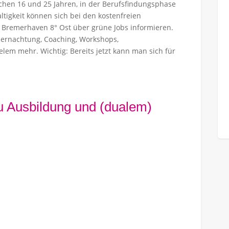
ischen 16 und 25 Jahren, in der Berufsfindungsphase
tigkeit können sich bei den kostenfreien
Bremerhaven 8° Ost über grüne Jobs informieren.
Wegw
Übernachtung, Coaching, Workshops,
em mehr. Wichtig: Bereits jetzt kann man sich für
Ausbildung: Vom Traum zum Beruf
Hier downloaden
 zu Ausbildung und (dualem)