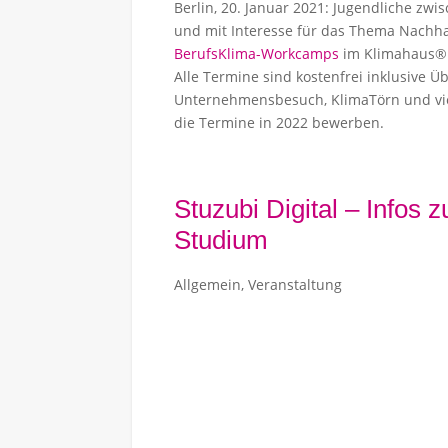
Berlin, 20. Januar 2021: Jugendliche zw
Ausbildung – Startchancen
und mit Interesse für das Thema Nachhal
BerufsKlima-Workcamps
im Klimahaus® 
Link zur Seite
angsstufe 9 im SJ
Alle Termine sind kostenfrei inklusive 
/26
Unternehmensbesuch, KlimaTörn und viel
nloaden
die Termine in 2022 bewerben.
Stuzubi Digital – Infos
Studium
Allgemein
,
Veranstaltung