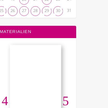
31
25
26
27
28
29
30
MATERIALIEN