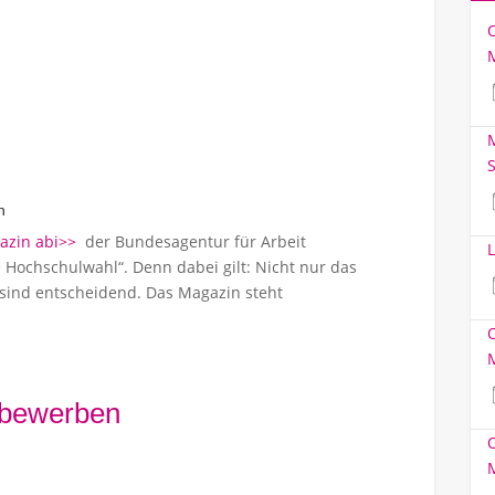
M
S
h
azin abi>>
der Bundesagentur für Arbeit
L
e Hochschulwahl“. Denn dabei gilt: Nicht nur das
sind entscheidend. Das Magazin steht
 bewerben