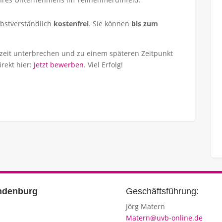
lbstverständlich
kostenfrei
. Sie können
bis zum
cen
zeit unterbrechen und zu einem späteren Zeitpunkt
rekt hier:
Jetzt bewerben
. Viel Erfolg!
Ausbildung: Vom Traum zum Beruf
Hier downloaden
Geschäftsführung:
Jörg Matern
Matern@uvb-online.de