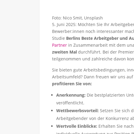
Foto: Nico Smit, Unsplash
5. Juni 2025: Möchten Sie Ihr Arbeitge
Bewerber:innen noch interessanter mach
Studie
Berlins Beste Arbeitgeber und A
Partner
in Zusammenarbeit mit dem unab
zweiten Mal
durchführt. Bei der Premie
teilgenommen und zahlreiche davon kon
Sie bieten gute Arbeitsbedingungen, in
Arbeitsumfeld? Dann freuen wir uns auf
profitieren Sie von:
Anerkennung:
Die bestplatzierten U
veröffentlicht.
Wettbewerbsvorteil:
Setzen Sie sich 
Arbeitgebender von der Konkurrenz a
Wertvolle Einblicke:
Erhalten Sie nac
individuelle Auswertung zur Position