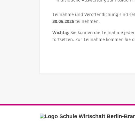
Teilnahme und Veröffentlichung sind se
30.06.2025
teilnehmen.
Ausbildung – Startchan
Link zur Seite
Wichtig:
Sie können die Teilnahme jeder
Jahrgangsstufe 9 im SJ
fortsetzen. Zur Teilnahme kommen Sie di
2025/26
r downloaden