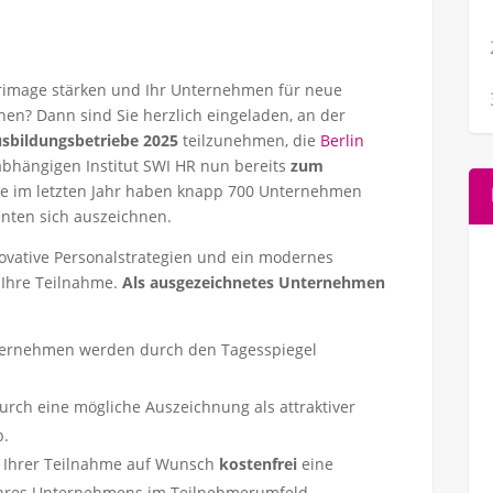
berimage stärken und Ihr Unternehmen für neue
en? Dann sind Sie herzlich eingeladen, an der
usbildungsbetriebe 2025
teilzunehmen, die
Berlin
hängigen Institut SWI HR nun bereits
zum
re im letzten Jahr haben knapp 700 Unternehmen
nten sich auszeichnen.
novative Personalstrategien und ein modernes
 Ihre Teilnahme.
Als ausgezeichnetes Unternehmen
nternehmen werden durch den Tagesspiegel
durch eine mögliche Auszeichnung als attraktiver
b.
h Ihrer Teilnahme auf Wunsch
kostenfrei
eine
 Ihres Unternehmens im Teilnehmerumfeld.