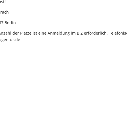
st!
präch
57 Berlin
ahl der Plätze ist eine Anmeldung im BiZ erforderlich. Telefonis
sagentur.de