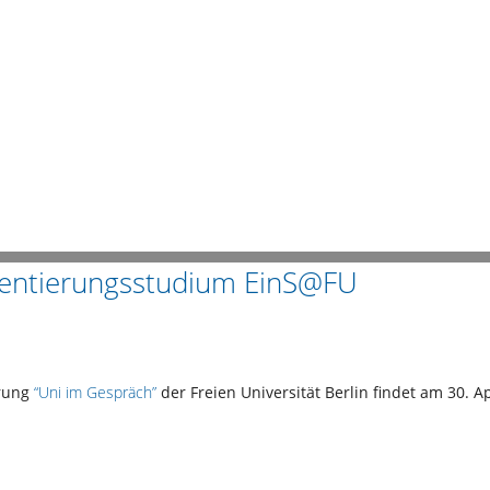
Orientierungsstudium EinS@FU
erung
“Uni im Gespräch”
der Freien Universität Berlin findet am 30. A