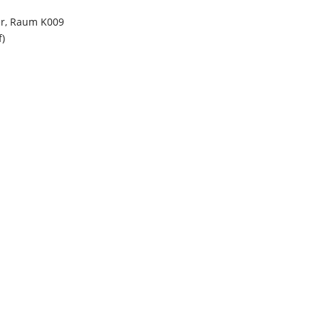
er, Raum K009
f)