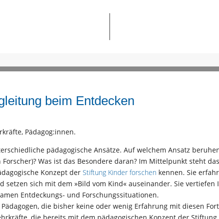
gleitung beim Entdecken
rkräfte, Pädagog:innen.
nterschiedliche pädagogische Ansätze. Auf welchem Ansatz beruhen
n Forscher)? Was ist das Besondere daran? Im Mittelpunkt steht 
ädagogische Konzept der
Stiftung Kinder forschen
kennen. Sie erfah
setzen sich mit dem »Bild vom Kind« auseinander. Sie vertiefen I
amen Entdeckungs- und Forschungssituationen.
d Pädagogen, die bisher keine oder wenig Erfahrung mit diesen Fo
hrkräfte, die bereits mit dem pädagogischen Konzept der Stiftun