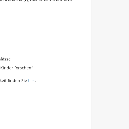
nlässe
 Kinder forschen“
eit finden Sie
hier
.