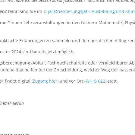
gut? Wo habe ich die besten Zukunftschancen? Mache ich eine Ausbildung
agen? Dann sind Sie im
O ja! Orientierungsjahr Ausbildung und St
hmer*innen Lehrveranstaltungen in den Fächern Mathematik, Phys
praktische Erfahrungen zu sammeln und den beruflichen Alltag ke
er 2024 sind bereits jetzt möglich.
berechtigung (Abitur, Fachhochschulreife oder vergleichbarer Abs
udienalltag helfen bei der Entscheidung, welcher Weg der passend
 findet digital (
Zugang hier
) und vor Ort (
WH G 622
) statt.
ammer Berlin