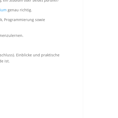
, ein Studium oder beides parallel?
udium
genau richtig.
ik, Programmierung sowie
nnenzulernen.
chluss). Einblicke und praktische
e ist.