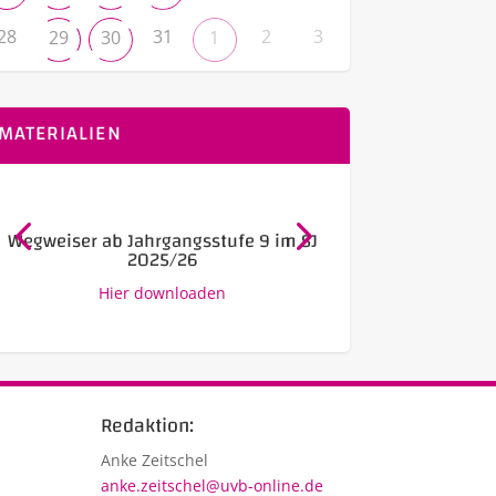
28
31
2
3
29
30
1
MATERIALIEN
Wegweiser ab Jahrgangsstufe 9 im SJ
Ausbildung –
2025/26
Link z
Hier downloaden
Redaktion:
Anke Zeitschel
anke.zeitschel@uvb-online.de