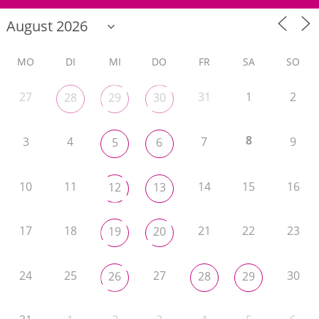
MO
DI
MI
DO
FR
SA
SO
27
31
1
2
28
29
30
8
3
4
7
9
5
6
10
11
14
15
16
12
13
17
18
21
22
23
19
20
24
25
27
30
26
28
29