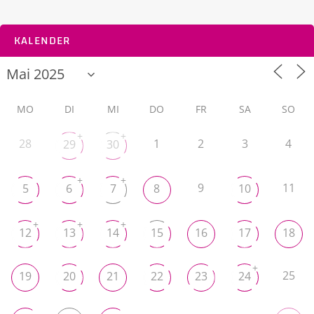
KALENDER
MO
DI
MI
DO
FR
SA
SO
+
+
28
1
2
3
4
29
30
+
+
9
11
5
6
7
8
10
+
+
+
12
13
14
15
16
17
18
+
25
19
20
21
22
23
24