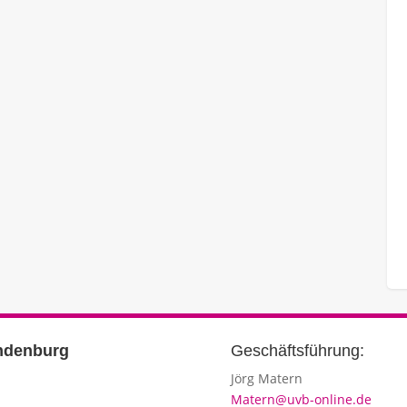
cen
Ausbildung: Vom Traum zum Beruf
Hier downloaden
Geschäftsführung:
Jörg Matern
Matern@uvb-online.de