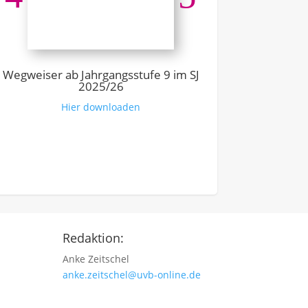
Ausbildung –
Link z
Wegweiser ab Jahrgangsstufe 9 im SJ
2025/26
Hier downloaden
Redaktion:
Anke Zeitschel
anke.zeitschel@uvb-online.de