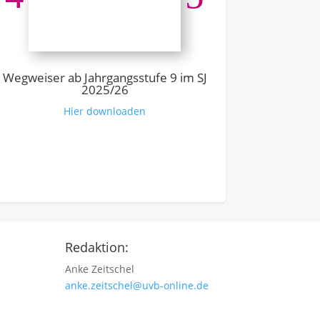
Ausbildung –
Link z
Wegweiser ab Jahrgangsstufe 9 im SJ
2025/26
Hier downloaden
Redaktion:
Anke Zeitschel
anke.zeitschel@uvb-online.de