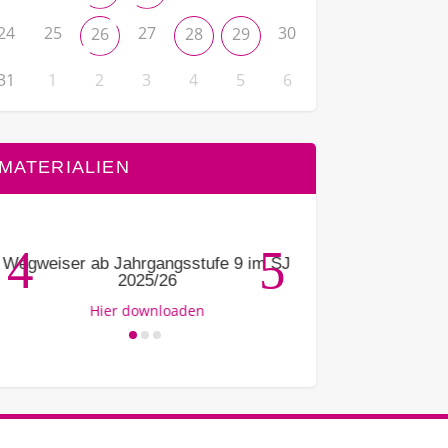
24
25
27
30
26
28
29
31
1
2
3
4
5
6
MATERIALIEN
Wegweiser ab Jahrgangsstufe 9 im SJ
Ausbildu
2025/26
L
Hier downloaden