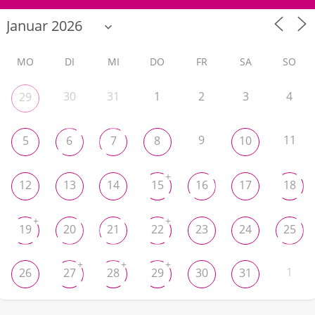
MO
DI
MI
DO
FR
SA
SO
30
31
1
2
3
4
29
9
11
5
6
7
8
10
+
12
13
14
15
16
17
18
+
+
19
20
21
22
23
24
25
+
+
+
1
26
27
28
29
30
31