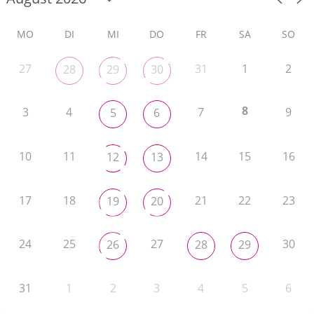
MO
DI
MI
DO
FR
SA
SO
27
31
1
2
28
29
30
8
3
4
7
9
5
6
10
11
14
15
16
12
13
17
18
21
22
23
19
20
24
25
27
30
26
28
29
31
1
2
3
4
5
6