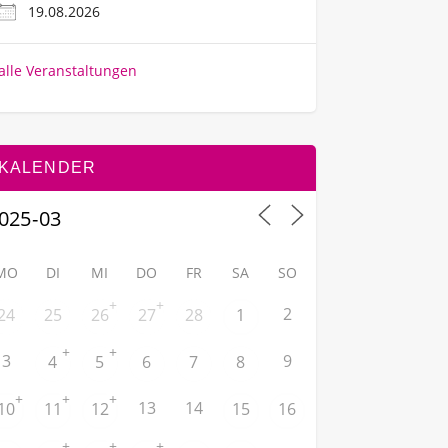
19.08.2026
alle Veranstaltungen
KALENDER
MO
DI
MI
DO
FR
SA
SO
+
+
2
24
25
26
27
28
1
+
+
3
9
4
5
6
7
8
+
+
+
13
14
10
11
12
15
16
+
+
+