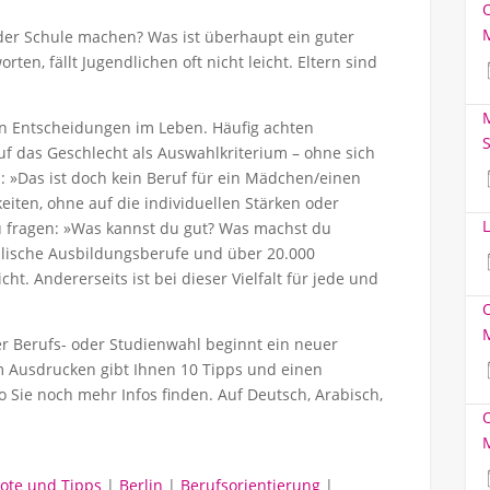
 der Schule machen? Was ist überhaupt ein guter
ten, fällt Jugendlichen oft nicht leicht. Eltern sind
M
en Entscheidungen im Leben. Häufig achten
S
auf das Geschlecht als Auswahlkriterium – ohne sich
s: »Das ist doch kein Beruf für ein Mädchen/einen
eiten, ohne auf die individuellen Stärken oder
L
zu fragen: »Was kannst du gut? Was machst du
ulische Ausbildungsberufe und über 20.000
cht. Andererseits ist bei dieser Vielfalt für jede und
er Berufs- oder Studienwahl beginnt ein neuer
 Ausdrucken gibt Ihnen 10 Tipps und einen
o Sie noch mehr Infos finden. Auf Deutsch, Arabisch,
ote und Tipps
|
Berlin
|
Berufsorientierung
|