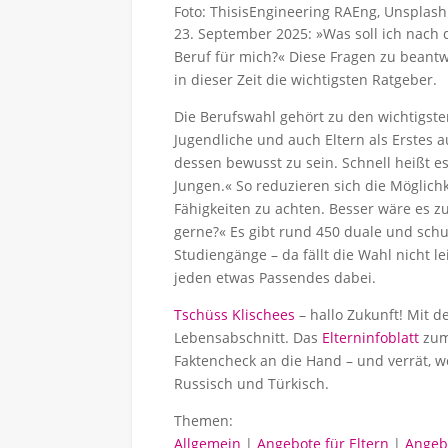
Foto: ThisisEngineering RAEng, Unsplash
23. September 2025: »Was soll ich nach
Beruf für mich?« Diese Fragen zu beantwor
in dieser Zeit die wichtigsten Ratgeber.
Die Berufswahl gehört zu den wichtigst
Jugendliche und auch Eltern als Erstes 
dessen bewusst zu sein. Schnell heißt e
Jungen.« So reduzieren sich die Möglichk
Fähigkeiten zu achten. Besser wäre es 
gerne?« Es gibt rund 450 duale und sch
Studiengänge – da fällt die Wahl nicht lei
jeden etwas Passendes dabei.
Tschüss Klischees
– hallo Zukunft! Mit d
Lebensabschnitt. Das
Elterninfoblatt
zum
Faktencheck an die Hand – und verrät, w
Russisch und Türkisch.
Themen:
Allgemein
|
Angebote für Eltern
|
Angeb