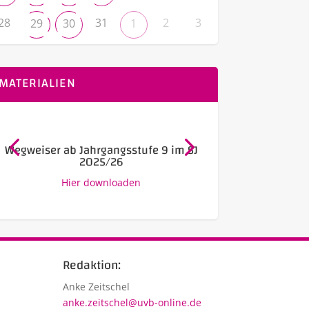
28
31
2
3
29
30
1
MATERIALIEN
Wegweiser ab Jahrgangsstufe 9 im SJ
Ausbildung –
2025/26
Link z
Hier downloaden
Redaktion:
Anke Zeitschel
anke.zeitschel@uvb-online.de