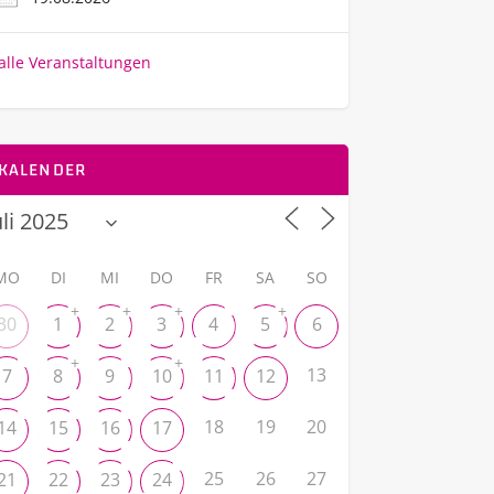
alle Veranstaltungen
KALENDER
MO
DI
MI
DO
FR
SA
SO
+
+
+
+
30
1
2
3
4
5
6
+
+
13
7
8
9
10
11
12
18
19
20
14
15
16
17
25
26
27
21
22
23
24