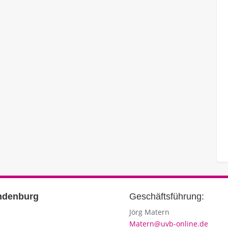
cen
Ausbildung: Vom Traum zum Beruf
Hier downloaden
Geschäftsführung:
Jörg Matern
Matern@uvb-online.de