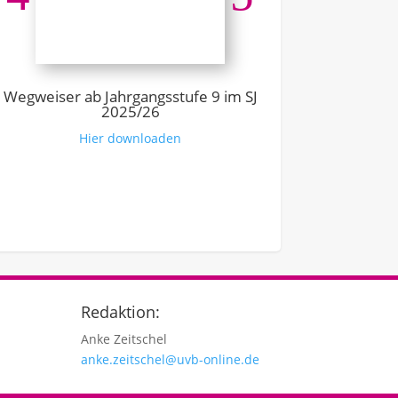
Ausbildung –
Link z
Wegweiser ab Jahrgangsstufe 9 im SJ
2025/26
Hier downloaden
Redaktion:
Anke Zeitschel
anke.zeitschel@uvb-online.de