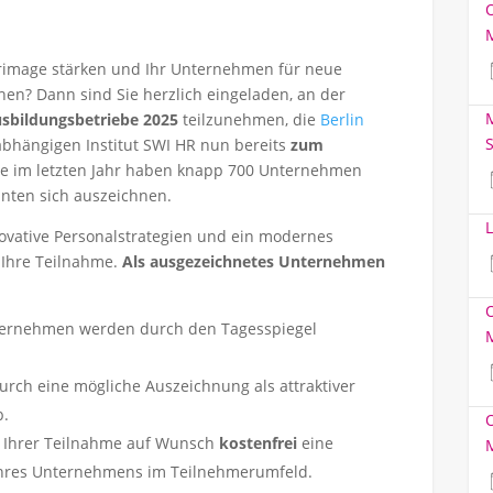
berimage stärken und Ihr Unternehmen für neue
en? Dann sind Sie herzlich eingeladen, an der
M
usbildungsbetriebe 2025
teilzunehmen, die
Berlin
S
hängigen Institut SWI HR nun bereits
zum
re im letzten Jahr haben knapp 700 Unternehmen
nten sich auszeichnen.
L
novative Personalstrategien und ein modernes
 Ihre Teilnahme.
Als ausgezeichnetes Unternehmen
nternehmen werden durch den Tagesspiegel
durch eine mögliche Auszeichnung als attraktiver
b.
h Ihrer Teilnahme auf Wunsch
kostenfrei
eine
 Ihres Unternehmens im Teilnehmerumfeld.