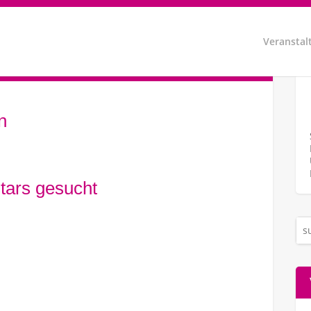
Veranstal
n
tars gesucht