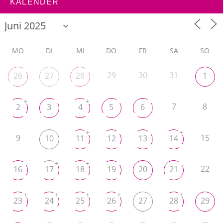
KALENDER
MO
DI
MI
DO
FR
SA
SO
29
30
31
26
27
28
1
+
+
7
8
2
3
4
5
6
+
+
9
15
10
11
12
13
14
+
+
22
16
17
18
19
20
21
+
+
+
+
+
23
24
25
26
27
28
29