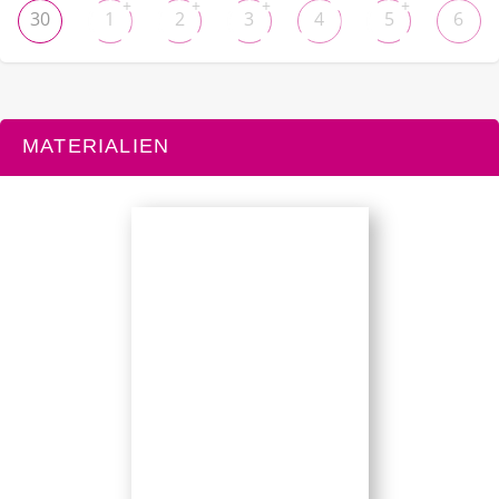
+
+
+
+
30
1
2
3
4
5
6
MATERIALIEN