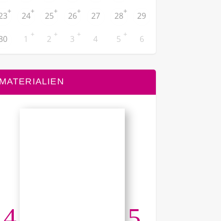
+
+
+
+
+
23
24
25
26
27
28
29
+
+
+
+
30
1
2
3
4
5
6
MATERIALIEN