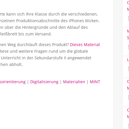
arte kann sich Ihre Klasse durch die verschiedenen,
inzelnen Produktionsabschnitte des iPhones klicken.
ren über die Hintergründe und den Ablauf des
M
Reißbrett bis zum Versand.
S
hen Weg durchläuft dieses Produkt?
Dieses Material
diese und weitere Fragen rund um die globale
 Unterricht in der Sekundarstufe II angewendet
L
hen abholt.
sorientierung
|
Digitalisierung
|
Materialien
|
MINT